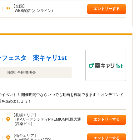
【全国】
|
エントリーする
WEB配信 (オンライン)
フェスタ 薬キャリ1st
種別:
合同説明会
イベント！ 開催期間中ならいつでも動画を視聴できます！ オンデマンド
活を進めましょう！
【札幌エリア】
|
TKPガーデンシティPREMIUM札幌大通
エントリーする
(高桑ビル)
【仙台エリア】
|
エントリーする
仙台駅前アエル(AER)