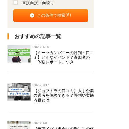
直接面接・面談可
(
6
)
おすすめの記事一覧
2025/11/18
【ミーツカンパニーの評判・口コ
ミ】どんなイベント？参加者の
「体験レポート」つき
2025/10/17
【ジョブトラの口コミ】大手企業
の選考を体験できる？評判や実施
内容とは
2023/11/8
【デアイバ（出会いの場）】の体