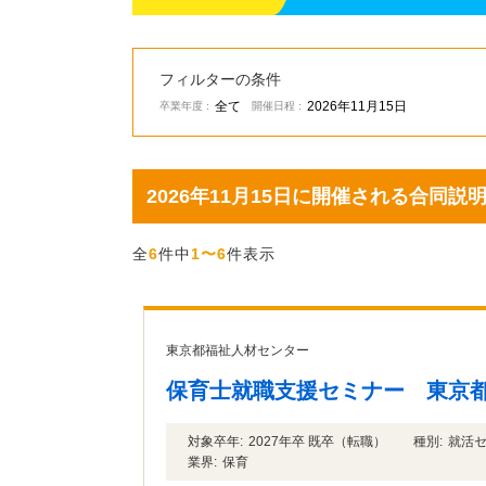
フィルターの条件
全て
2026年11月15日
卒業年度 :
開催日程 :
2026年11月15日に開催される合同
全
6
件中
1〜6
件表示
東京都福祉人材センター
保育士就職支援セミナー 東京
対象卒年:
2027年卒 既卒（転職）
種別:
就活
業界:
保育