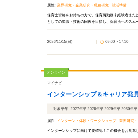
属性:
業界研究・企業研究・職種研究
就活準備
保育士資格をお持ちの方で、保育所勤務未経験者また
としての知識・技術の回復を目指し、保育所へのスム
2026/11/15(日)
|
09:00 ~ 17:10
オンライン
マイナビ
インターンシップ＆キャリア発見 
対象卒年:
2027年卒 2028年卒 2029年卒 2030年卒
属性:
インターン・体験・ワークショップ
業界研究・
インターンシップに向けて要確認！この機会をお見逃