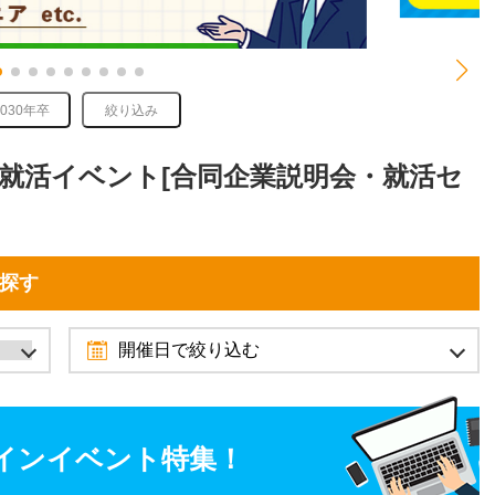
2030年卒
絞り込み
れる就活イベント[合同企業説明会・就活セ
を探す
開催日で絞り込む
2026年11月
10月
12月
インイベント特集！
日
月
火
水
木
金
土