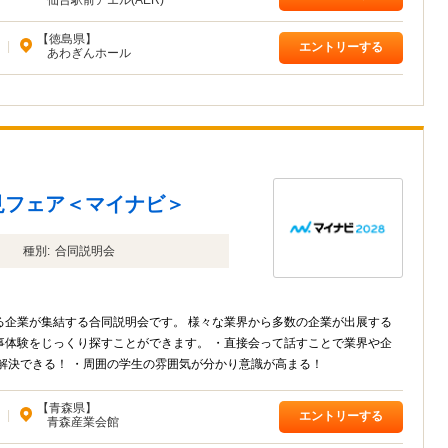
【徳島県】
|
エントリーする
あわぎんホール
見フェア＜マイナビ＞
種別:
合同説明会
る企業が集結する合同説明会です。 様々な業界から多数の企業が出展する
事体験をじっくり探すことができます。 ・直接会って話すことで業界や企
解決できる！ ・周囲の学生の雰囲気が分かり意識が高まる！
【青森県】
|
エントリーする
青森産業会館