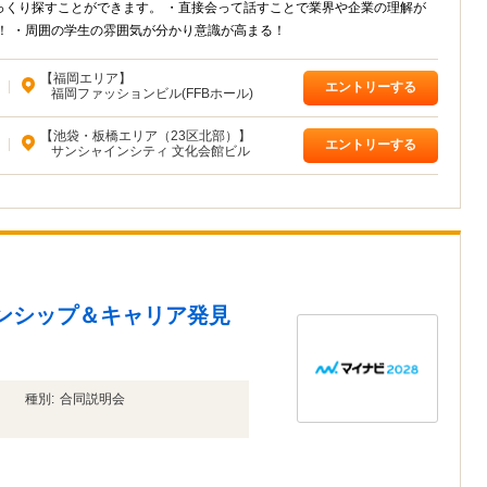
っくり探すことができます。 ・直接会って話すことで業界や企業の理解が
！ ・周囲の学生の雰囲気が分かり意識が高まる！
【福岡エリア】
|
エントリーする
福岡ファッションビル(FFBホール)
【池袋・板橋エリア（23区北部）】
|
エントリーする
サンシャインシティ 文化会館ビル
ーンシップ＆キャリア発見
種別:
合同説明会