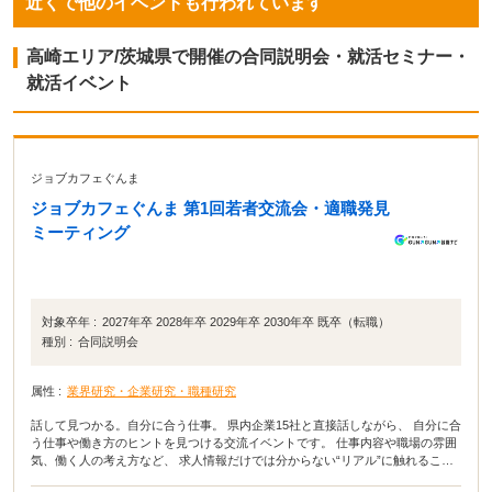
近くで他のイベントも行われています
高崎エリア/茨城県で開催の合同説明会・就活セミナー・
就活イベント
ジョブカフェぐんま
ジョブカフェぐんま 第1回若者交流会・適職発見
ミーティング
対象卒年 :
2027年卒 2028年卒 2029年卒 2030年卒 既卒（転職）
種別 :
合同説明会
属性 :
業界研究・企業研究・職種研究
話して見つかる。自分に合う仕事。 県内企業15社と直接話しながら、 自分に合
う仕事や働き方のヒントを見つける交流イベントです。 仕事内容や職場の雰囲
気、働く人の考え方など、 求人情報だけでは分からない“リアル”に触れること
で、 仕事選びの視野が広がります。 「何が向いているか分からない」 「いろ