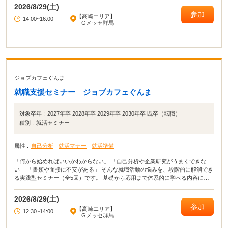
いろな仕事を見てみたい」 そんな方におすすめです。
2026/8/29(土)
参加
【高崎エリア】
14:00~16:00
|
Gメッセ群馬
ジョブカフェぐんま
就職支援セミナー ジョブカフェぐんま
対象卒年 :
2027年卒 2028年卒 2029年卒 2030年卒 既卒（転職）
種別 :
就活セミナー
属性 :
自己分析
就活マナー
就活準備
「何から始めればいいかわからない」 「自己分析や企業研究がうまくできな
い」 「書類や面接に不安がある」 そんな就職活動の悩みを、段階的に解消でき
る実践型セミナー（全5回）です。 基礎から応用まで体系的に学べる内容に加
え、 セミナー後、希望者にはキャリアカウンセラーとの個別相談も実施。 学生
の方も、転職を考えている方も、それぞれに合った進め方をサポートします。
2026/8/29(土)
参加
【高崎エリア】
12:30~14:00
|
Gメッセ群馬