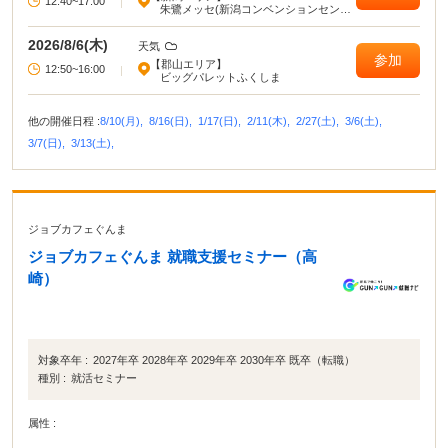
12:40~17:00
|
朱鷺メッセ(新潟コンベンションセンタ
ー)
2026/8/6(木)
天気
参加
【郡山エリア】
12:50~16:00
|
ビッグパレットふくしま
他の開催日程 :
8/10(月),
8/16(日),
1/17(日),
2/11(木),
2/27(土),
3/6(土),
3/7(日),
3/13(土),
ジョブカフェぐんま
ジョブカフェぐんま 就職支援セミナー（高
崎）
対象卒年 :
2027年卒 2028年卒 2029年卒 2030年卒 既卒（転職）
種別 :
就活セミナー
属性 :