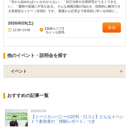
「何から始めればいいかわからない」 「自己分析や企業研究がうまくできな
い」 「書類や面接に不安がある」 そんな就職活動の悩みを、段階的に解消でき
る実践型セミナー（全5回）です。 基礎から応用まで体系的に学べる内容に加
え、 セミナー後、希望者にはキャリアカウンセラーとの個別相談も実施。 学生
の方も、転職を考えている方も、それぞれに合った進め方をサポートします。
2026/8/29(土)
参加
【高崎エリア】
12:30~14:00
|
Gメッセ群馬
他のイベント・説明会を探す
イベント
おすすめの記事一覧
2025/11/18
【ミーツカンパニーの評判・口コミ】どんなイベン
ト？参加者の「体験レポート」つき