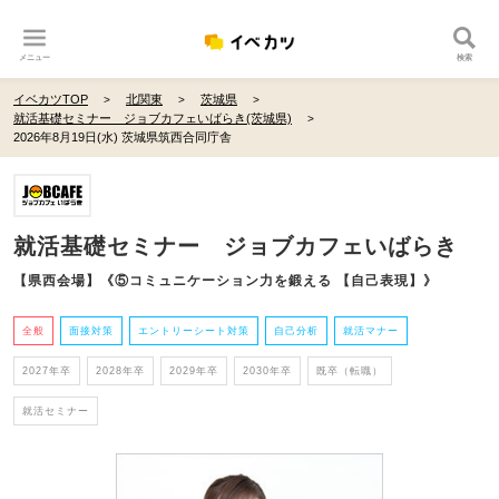
メニュー
検索
イベカツTOP
北関東
茨城県
就活基礎セミナー ジョブカフェいばらき(茨城県)
2026年8月19日(水) 茨城県筑西合同庁舎
就活基礎セミナー ジョブカフェいばらき
【県西会場】《⑤コミュニケーション力を鍛える 【自己表現】》
全般
面接対策
エントリーシート対策
自己分析
就活マナー
2027年卒
2028年卒
2029年卒
2030年卒
既卒（転職）
就活セミナー