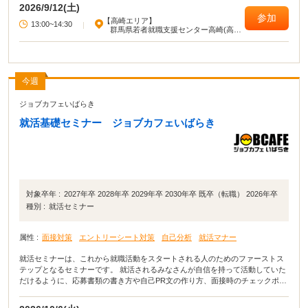
2026/9/12(土)
参加
【高崎エリア】
13:00~14:30
|
群馬県若者就職支援センター高崎(高崎
駅西口旭町ビル)
今週
ジョブカフェいばらき
就活基礎セミナー ジョブカフェいばらき
対象卒年 :
2027年卒 2028年卒 2029年卒 2030年卒 既卒（転職） 2026年卒
種別 :
就活セミナー
属性 :
面接対策
エントリーシート対策
自己分析
就活マナー
就活セミナーは、これから就職活動をスタートされる人のためのファーストス
テップとなるセミナーです。 就活されるみなさんが自信を持って活動していた
だけるように、応募書類の書き方や自己PR文の作り方、面接時のチェックポイ
ントなど就職活動に役立つ講座を開いています。