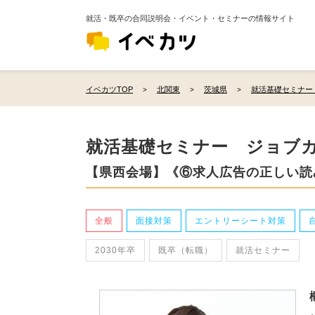
就活・既卒の合同説明会・イベント・セミナーの情報サイト
イベカツTOP
北関東
茨城県
就活基礎セミナー
就活基礎セミナー ジョブ
【県西会場】《⑥求人広告の正しい読
全般
面接対策
エントリーシート対策
2030年卒
既卒（転職）
就活セミナー