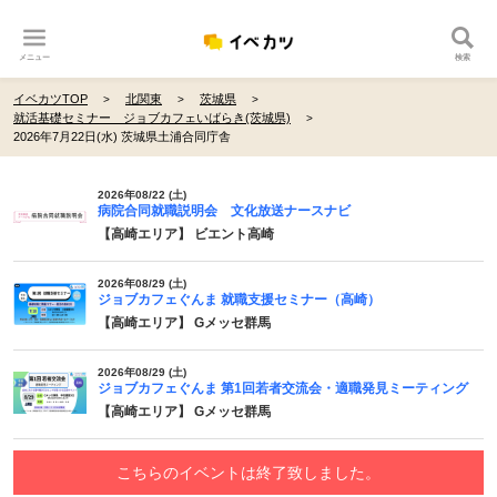
メニュー
検索
イベカツTOP
北関東
茨城県
就活基礎セミナー ジョブカフェいばらき(茨城県)
2026年7月22日(水) 茨城県土浦合同庁舎
2026年08/22 (土)
病院合同就職説明会 文化放送ナースナビ
【高崎エリア】 ビエント高崎
2026年08/29 (土)
ジョブカフェぐんま 就職支援セミナー（高崎）
【高崎エリア】 Gメッセ群馬
2026年08/29 (土)
ジョブカフェぐんま 第1回若者交流会・適職発見ミーティング
【高崎エリア】 Gメッセ群馬
こちらのイベントは終了致しました。