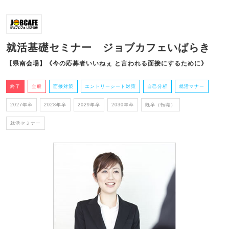
就活基礎セミナー ジョブカフェいばらき
【県南会場】《今の応募者いいねぇ と言われる面接にするために》
終了
全般
面接対策
エントリーシート対策
自己分析
就活マナー
2027年卒
2028年卒
2029年卒
2030年卒
既卒（転職）
就活セミナー