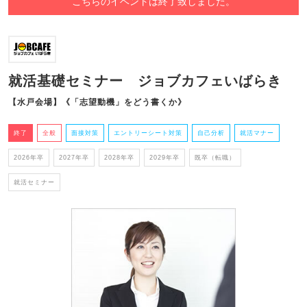
こちらのイベントは終了致しました。
就活基礎セミナー ジョブカフェいばらき
【水戸会場】《「志望動機」をどう書くか》
終了
全般
面接対策
エントリーシート対策
自己分析
就活マナー
2026年卒
2027年卒
2028年卒
2029年卒
既卒（転職）
就活セミナー