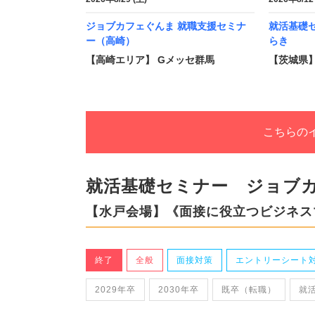
ジョブカフェぐんま 就職支援セミナ
就活基礎
ー（高崎）
らき
【高崎エリア】 Gメッセ群馬
【茨城県
こちらの
就活基礎セミナー ジョブ
【水戸会場】《面接に役立つビジネス
終了
全般
面接対策
エントリーシート
2029年卒
2030年卒
既卒（転職）
就