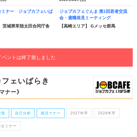
セミナー ジョブカフェいば
ジョブカフェぐんま 第1回若者交流
会・適職発見ミーティング
】 茨城県常陸太田合同庁舎
【高崎エリア】 Gメッセ群馬
イベントは終了致しました
カフェいばらき
マナー》
対策
自己分析
就活マナー
2027年卒
2028年卒
活セミナー