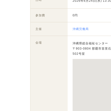
日時
2026年6月24日(水) 13:30
参加費
0円
主催
沖縄労働局
会場
沖縄県総合福祉センター
〒903-0804 那覇市首里
502号室