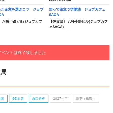
った企業を選ぶコツ ジョブ
知って役立つ労働法 ジョブカフェ
GA
SAGA
 八幡小路ビル(ジョブカフ
【佐賀県】 八幡小路ビル(ジョブカフ
ェSAGA)
イベントは終了致しました
働局
対策
GD対策
自己分析
2027年卒
既卒（転職）