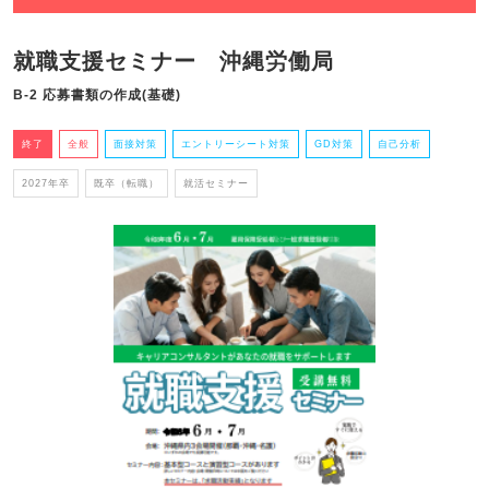
就職支援セミナー 沖縄労働局
B-2 応募書類の作成(基礎)
終了
全般
面接対策
エントリーシート対策
GD対策
自己分析
2027年卒
既卒（転職）
就活セミナー