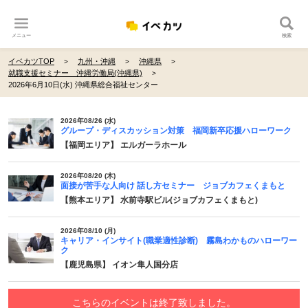
メニュー
検索
イベカツTOP
九州・沖縄
沖縄県
就職支援セミナー 沖縄労働局(沖縄県)
2026年6月10日(水) 沖縄県総合福祉センター
2026年08/26 (水)
グループ・ディスカッション対策 福岡新卒応援ハローワーク
【福岡エリア】 エルガーラホール
2026年08/20 (木)
面接が苦手な人向け 話し方セミナー ジョブカフェくまもと
【熊本エリア】 水前寺駅ビル(ジョブカフェくまもと)
2026年08/10 (月)
キャリア・インサイト(職業適性診断) 霧島わかものハローワー
ク
【鹿児島県】 イオン隼人国分店
こちらのイベントは終了致しました。