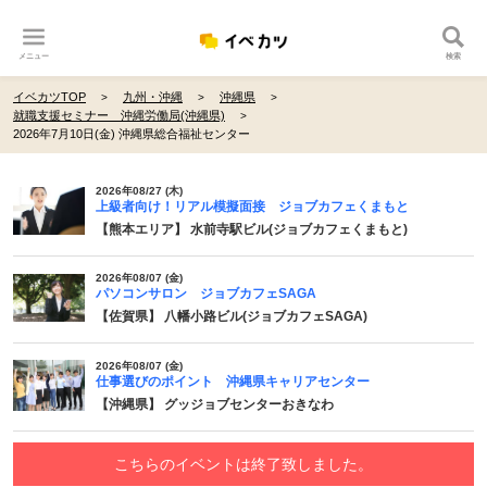
メニュー
検索
イベカツTOP
九州・沖縄
沖縄県
就職支援セミナー 沖縄労働局(沖縄県)
2026年7月10日(金) 沖縄県総合福祉センター
2026年08/27 (木)
上級者向け！リアル模擬面接 ジョブカフェくまもと
【熊本エリア】 水前寺駅ビル(ジョブカフェくまもと)
2026年08/07 (金)
パソコンサロン ジョブカフェSAGA
【佐賀県】 八幡小路ビル(ジョブカフェSAGA)
2026年08/07 (金)
仕事選びのポイント 沖縄県キャリアセンター
【沖縄県】 グッジョブセンターおきなわ
こちらのイベントは終了致しました。