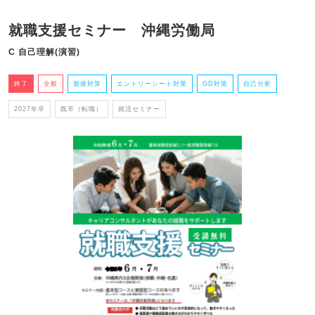
就職支援セミナー 沖縄労働局
C 自己理解(演習)
終了
全般
面接対策
エントリーシート対策
GD対策
自己分析
2027年卒
既卒（転職）
就活セミナー