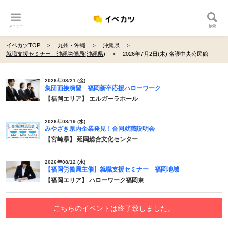
メニュー
検索
イベカツTOP
九州・沖縄
沖縄県
就職支援セミナー 沖縄労働局(沖縄県)
2026年7月2日(木) 名護中央公民館
2026年08/21 (金)
集団面接演習 福岡新卒応援ハローワーク
【福岡エリア】 エルガーラホール
2026年08/19 (水)
みやざき県内企業発見！合同就職説明会
【宮崎県】 延岡総合文化センター
2026年08/12 (水)
【福岡労働局主催】就職支援セミナー 福岡地域
【福岡エリア】 ハローワーク福岡東
こちらのイベントは終了致しました。