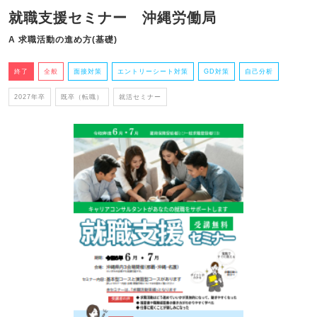
就職支援セミナー 沖縄労働局
A 求職活動の進め方(基礎)
終了
全般
面接対策
エントリーシート対策
GD対策
自己分析
2027年卒
既卒（転職）
就活セミナー