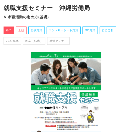
就職支援セミナー 沖縄労働局
A 求職活動の進め方(基礎)
終了
全般
面接対策
エントリーシート対策
GD対策
自己分析
2027年卒
既卒（転職）
就活セミナー