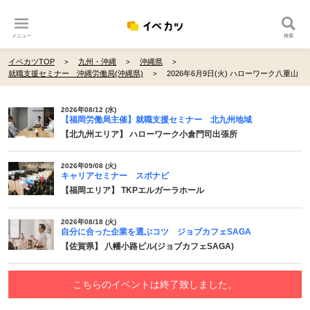
メニュー
検索
イベカツTOP
九州・沖縄
沖縄県
就職支援セミナー 沖縄労働局(沖縄県)
2026年6月9日(火) ハローワーク八重山
2026年08/12 (水)
【福岡労働局主催】就職支援セミナー 北九州地域
【北九州エリア】 ハローワーク小倉門司出張所
2026年09/08 (火)
キャリアセミナー スポナビ
【福岡エリア】 TKPエルガーラホール
2026年08/18 (火)
自分に合った企業を選ぶコツ ジョブカフェSAGA
【佐賀県】 八幡小路ビル(ジョブカフェSAGA)
こちらのイベントは終了致しました。