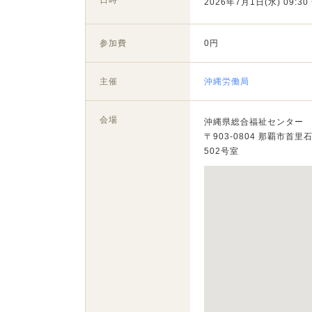
日時
2026年7月1日(水) 09:30 
参加費
0円
主催
沖縄労働局
会場
沖縄県総合福祉センター
〒903-0804 那覇市首里
502号室