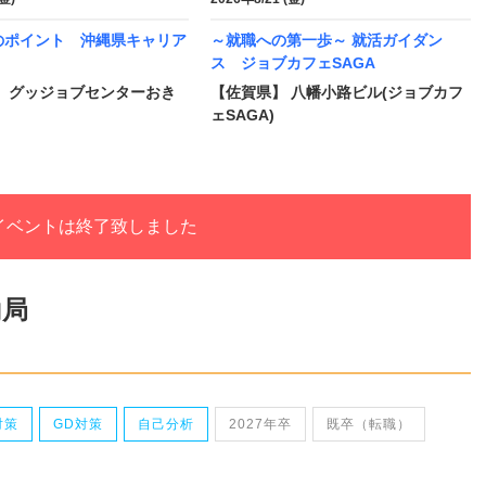
のポイント 沖縄県キャリア
～就職への第一歩～ 就活ガイダン
ス ジョブカフェSAGA
】 グッジョブセンターおき
【佐賀県】 八幡小路ビル(ジョブカフ
ェSAGA)
イベントは終了致しました
働局
対策
GD対策
自己分析
2027年卒
既卒（転職）