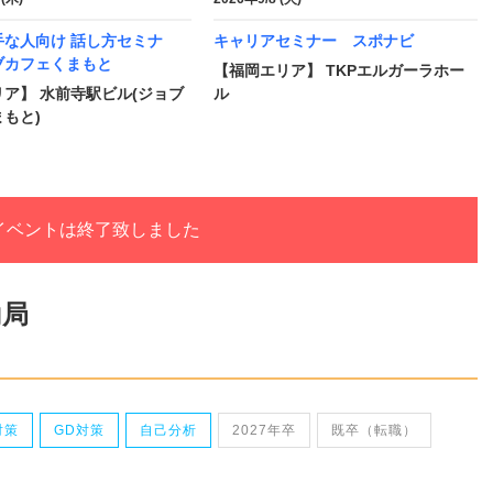
手な人向け 話し方セミナ
キャリアセミナー スポナビ
ブカフェくまもと
【福岡エリア】 TKPエルガーラホー
ア】 水前寺駅ビル(ジョブ
ル
もと)
イベントは終了致しました
働局
対策
GD対策
自己分析
2027年卒
既卒（転職）