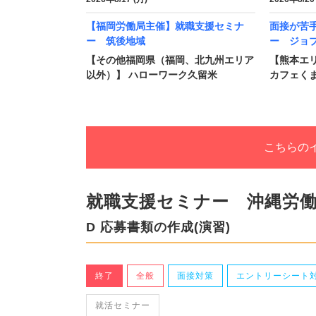
【福岡労働局主催】就職支援セミナ
面接が苦
ー 筑後地域
ー ジョ
【その他福岡県（福岡、北九州エリア
【熊本エリ
以外）】 ハローワーク久留米
カフェくま
こちらの
就職支援セミナー 沖縄労
D 応募書類の作成(演習)
終了
全般
面接対策
エントリーシート
就活セミナー